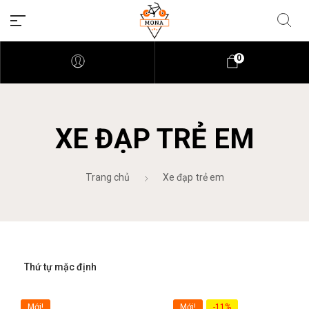
0
XE ĐẠP TRẺ EM
Trang chủ
Xe đạp trẻ em
Mới!
Mới!
-11%