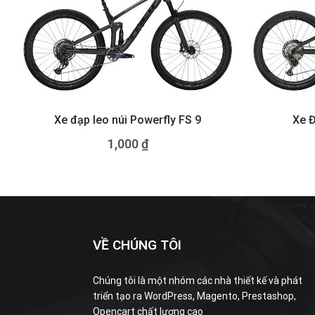
Xe đạp leo núi Powerfly FS 9
Xe Đ
1,000
₫
VỀ CHÚNG TÔI
Chúng tôi là một nhóm các nhà thiết kế và phát
triển tạo ra WordPress, Magento, Prestashop,
Opencart chất lượng cao