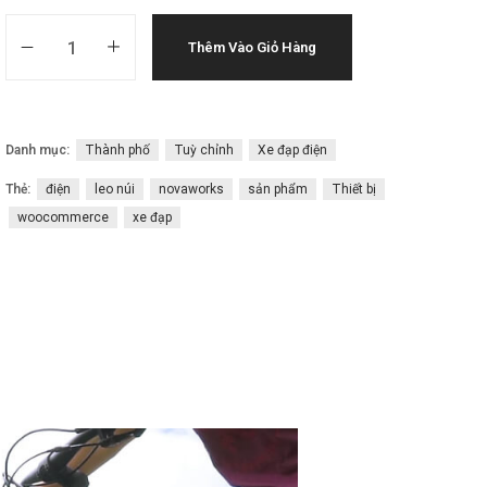
Thêm Vào Giỏ Hàng
Danh mục:
Thành phố
Tuỳ chỉnh
Xe đạp điện
Thẻ:
điện
leo núi
novaworks
sản phẩm
Thiết bị
woocommerce
xe đạp