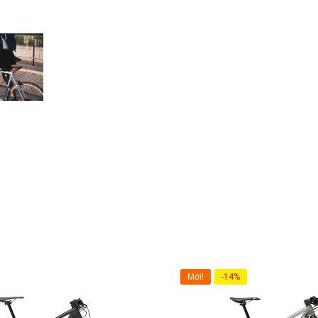
Mới!
-14%