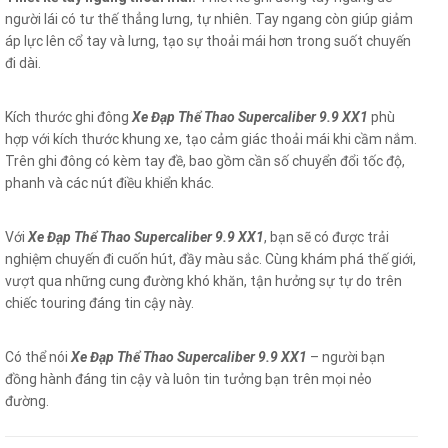
người lái có tư thế thẳng lưng, tự nhiên. Tay ngang còn giúp giảm
áp lực lên cổ tay và lưng, tạo sự thoải mái hơn trong suốt chuyến
đi dài.
Kích thước ghi đông
Xe Đạp Thể Thao Supercaliber 9.9 XX1
phù
hợp với kích thước khung xe, tạo cảm giác thoải mái khi cầm nắm.
Trên ghi đông có kèm tay đề, bao gồm cần số chuyển đổi tốc độ,
phanh và các nút điều khiển khác.
Với
Xe Đạp Thể Thao Supercaliber 9.9 XX1
, bạn sẽ có được trải
nghiệm chuyến đi cuốn hút, đầy màu sắc. Cùng khám phá thế giới,
vượt qua những cung đường khó khăn, tận hưởng sự tự do trên
chiếc touring đáng tin cậy này.
Có thể nói
Xe Đạp Thể Thao Supercaliber 9.9 XX1
– người bạn
đồng hành đáng tin cậy và luôn tin tưởng bạn trên mọi nẻo
đường.