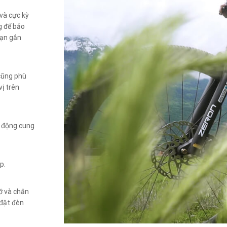
 và cực kỳ
g để bảo
bạn gắn
cũng phù
vị trên
ự động cung
p.
ỡ và chắn
 đặt đèn