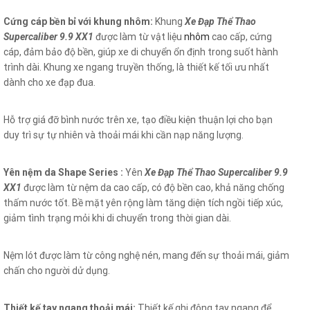
Cứng cáp bền bỉ với khung nhôm:
Khung
Xe Đạp Thể Thao
Supercaliber 9.9 XX1
được làm từ vật liệu
nhôm
cao cấp, cứng
cáp, đảm bảo độ bền, giúp xe di chuyển ổn định trong suốt hành
trình dài. Khung xe ngang truyền thống, là thiết kế tối ưu nhất
dành cho xe đạp đua.
Hỗ trợ giá đỡ bình nước trên xe, tạo điều kiện thuận lợi cho bạn
duy trì sự tự nhiên và thoải mái khi cần nạp năng lượng.
Yên nệm da Shape Series :
Yên
Xe Đạp Thể Thao Supercaliber 9.9
XX1
được làm từ nệm da cao cấp, có độ bền cao, khả năng chống
thấm nước tốt. Bề mặt yên rộng làm tăng diện tích ngồi tiếp xúc,
giảm tình trạng mỏi khi di chuyển trong thời gian dài.
Nệm lót được làm từ công nghệ nén, mang đến sự thoải mái, giảm
chấn cho người dử dụng.
Thiết kế tay ngang thoải mái:
Thiết kế ghi đông tay ngang để